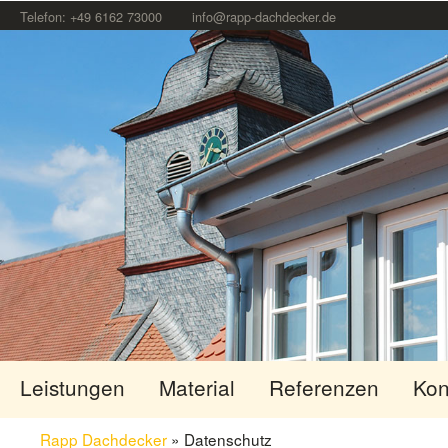
Telefon: +49 6162 73000
info@rapp-dachdecker.de
Leistungen
Material
Referenzen
Kon
Rapp Dachdecker
»
Datenschutz